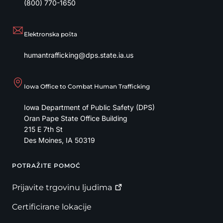
(800) 770-1650
Elektronska pošta
humantrafficking@dps.state.ia.us
Iowa Office to Combat Human Trafficking
Iowa Department of Public Safety (DPS)
Oran Pape State Office Building
215 E 7th St
Des Moines
,
IA
50319
POTRAŽITE POMOĆ
Footer
Prijavite trgovinu
ljudima
Certificirane lokacije