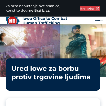
Preskoči na glavni sadržaj
Za brzo napuštanje ove stranice,
Brzi
Izlaz
koristite dugme Brzi Izlaz.
Meni
Main navigation
Područje obavijesti
Image
Ured Iowe za borbu
protiv trgovine ljudima
Image