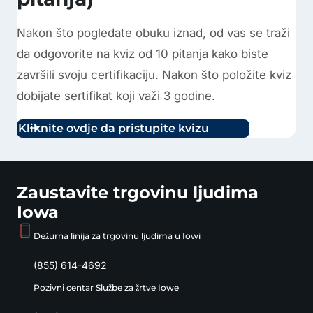
Nakon što pogledate obuku iznad, od vas se traži
da odgovorite na kviz od 10 pitanja kako biste
završili svoju certifikaciju. Nakon što položite kviz
dobijate sertifikat koji važi 3 godine.
Kliknite ovdje da pristupite kvizu
Zaustavite trgovinu ljudima
Iowa
Dežurna linija za trgovinu ljudima u Iowi
(855) 614-4692
Pozivni centar Službe za žrtve Iowe