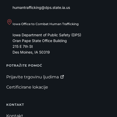
humantrafficking@dps.state.ia.us
Iowa Office to Combat Human Trafficking
Iowa Department of Public Safety (DPS)
Oran Pape State Office Building
215 E 7th St
Des Moines
,
IA
50319
POTRAŽITE POMOĆ
Footer
Prijavite trgovinu
ljudima
Certificirane lokacije
KONTAKT
Kontakt