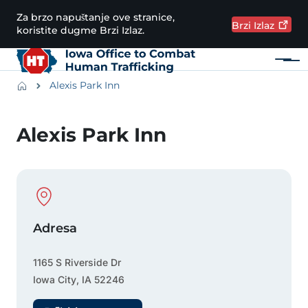
Preskoči na glavni sadržaj
Za brzo napuštanje ove stranice,
Brzi
Izlaz
koristite dugme Brzi Izlaz.
Meni
Main navigation
Breadcrumbs
Alexis Park Inn
Područje obavijesti
Alexis Park Inn
Physical Location
Adresa
1165 S Riverside Dr
Iowa City
,
IA
52246