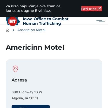
Preskoči na glavni sadržaj
Za brzo napuštanje ove stranice,
Brzi
Izlaz
koristite dugme Brzi Izlaz.
Meni
Main navigation
Breadcrumbs
Americinn Motel
Područje obavijesti
Americinn Motel
Physical Location
Adresa
600 Highway 18 W
Algona
,
IA
50511