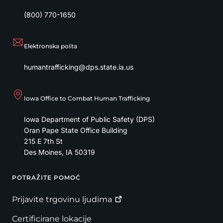
(800) 770-1650
Elektronska pošta
humantrafficking@dps.state.ia.us
Iowa Office to Combat Human Trafficking
Iowa Department of Public Safety (DPS)
Oran Pape State Office Building
215 E 7th St
Des Moines
,
IA
50319
POTRAŽITE POMOĆ
Footer
Prijavite trgovinu
ljudima
Certificirane lokacije