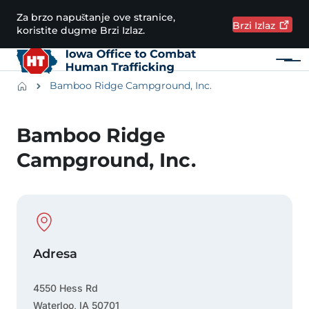
Preskoči na glavni sadržaj
Za brzo napuštanje ove stranice,
Brzi
Izlaz
koristite dugme Brzi Izlaz.
Meni
Main navigation
Breadcrumbs
Bamboo Ridge Campground, Inc.
Područje obavijesti
Bamboo Ridge
Campground, Inc.
Physical Location
Adresa
4550 Hess Rd
Waterloo
,
IA
50701