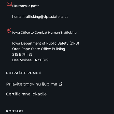
Elektronska pošta
humantrafficking@dps.state.ia.us
Iowa Office to Combat Human Trafficking
Iowa Department of Public Safety (DPS)
Oran Pape State Office Building
215 E 7th St
Des Moines
,
IA
50319
POTRAŽITE POMOĆ
Footer
Prijavite trgovinu
ljudima
Certificirane lokacije
KONTAKT