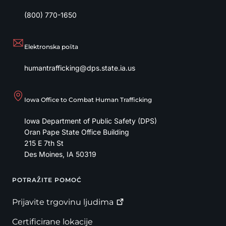
(800) 770-1650
Elektronska pošta
humantrafficking@dps.state.ia.us
Iowa Office to Combat Human Trafficking
Iowa Department of Public Safety (DPS)
Oran Pape State Office Building
215 E 7th St
Des Moines
,
IA
50319
POTRAŽITE POMOĆ
Footer
Prijavite trgovinu
ljudima
Certificirane lokacije