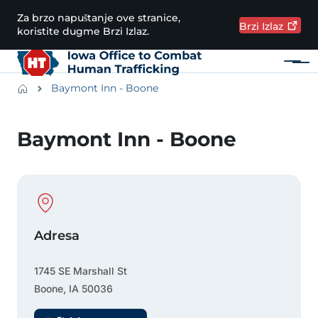
Preskoči na glavni sadržaj
Za brzo napuštanje ove stranice,
Brzi
Izlaz
koristite dugme Brzi Izlaz.
Meni
Main navigation
Breadcrumbs
Baymont Inn - Boone
Područje obavijesti
Baymont Inn - Boone
Physical Location
Adresa
1745 SE Marshall St
Boone
,
IA
50036