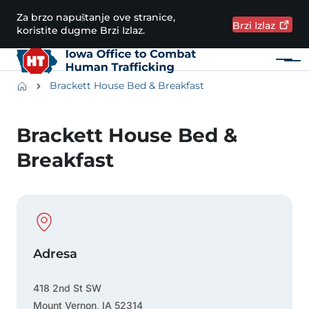
Preskoči na glavni sadržaj
Za brzo napuštanje ove stranice,
Brzi
Izlaz
koristite dugme Brzi Izlaz.
Meni
Main navigation
Breadcrumbs
Brackett House Bed & Breakfast
Područje obavijesti
Brackett House Bed &
Breakfast
Physical Location
Adresa
418 2nd St SW
Mount Vernon
,
IA
52314