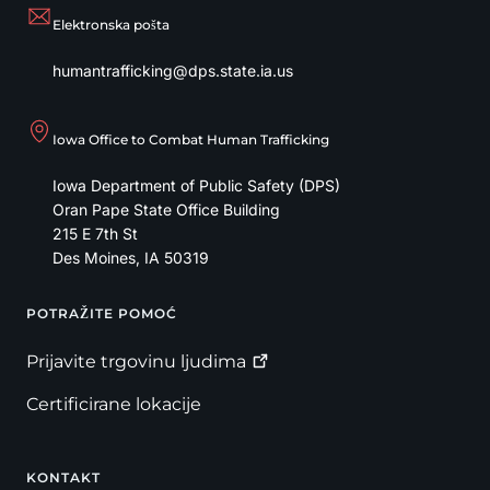
Elektronska pošta
humantrafficking@dps.state.ia.us
Iowa Office to Combat Human Trafficking
Iowa Department of Public Safety (DPS)
Oran Pape State Office Building
215 E 7th St
Des Moines
,
IA
50319
POTRAŽITE POMOĆ
Footer
Prijavite trgovinu
ljudima
Certificirane lokacije
KONTAKT