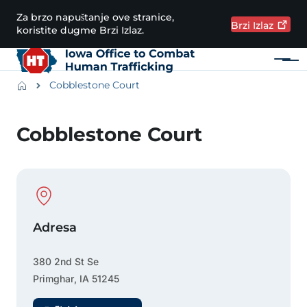
Preskoči na glavni sadržaj
Za brzo napuštanje ove stranice,
Brzi
Izlaz
koristite dugme Brzi Izlaz.
Meni
Main navigation
Breadcrumbs
Cobblestone Court
Područje obavijesti
Cobblestone Court
Physical Location
Adresa
380 2nd St Se
Primghar
,
IA
51245