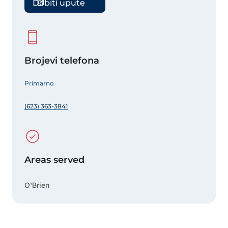
Dobiti upute
Brojevi telefona
Primarno
(623) 363-3841
Areas served
O'Brien