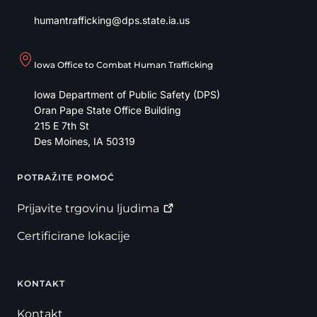
humantrafficking@dps.state.ia.us
Iowa Office to Combat Human Trafficking
Iowa Department of Public Safety (DPS)
Oran Pape State Office Building
215 E 7th St
Des Moines
,
IA
50319
POTRAŽITE POMOĆ
Footer
Prijavite trgovinu
ljudima
Certificirane lokacije
KONTAKT
Kontakt