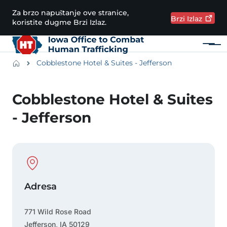
Preskoči na glavni sadržaj
Za brzo napuštanje ove stranice,
Brzi
Izlaz
koristite dugme Brzi Izlaz.
Meni
Main navigation
Breadcrumbs
Cobblestone Hotel & Suites - Jefferson
Područje obavijesti
Cobblestone Hotel & Suites
- Jefferson
Physical Location
Adresa
771 Wild Rose Road
Jefferson
,
IA
50129