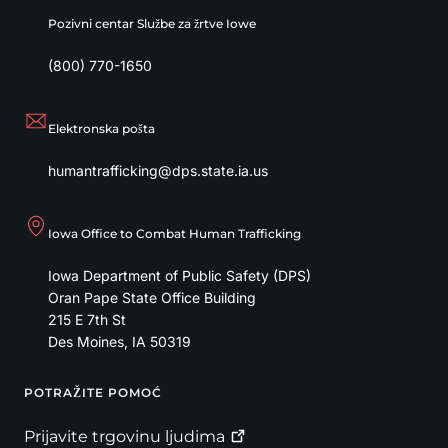
Pozivni centar Službe za žrtve Iowe
(800) 770-1650
Elektronska pošta
humantrafficking@dps.state.ia.us
Iowa Office to Combat Human Trafficking
Iowa Department of Public Safety (DPS)
Oran Pape State Office Building
215 E 7th St
Des Moines
,
IA
50319
POTRAŽITE POMOĆ
Footer
Prijavite trgovinu
ljudima