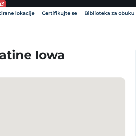
utni jezik:
vigation
cirane lokacije
Certifikujte se
Biblioteka za obuku
atine Iowa