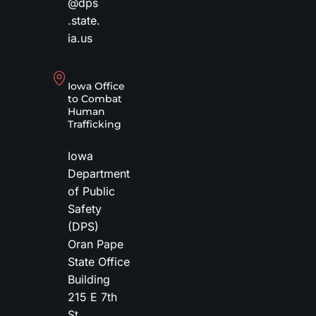
@dps
.state.
ia.us
Iowa Office
to Combat
Human
Trafficking
Iowa
Department
of Public
Safety
(DPS)
Oran Pape
State Office
Building
215 E 7th
St