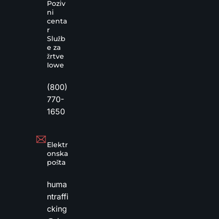
Poziv
ni
centa
r
Služb
e za
žrtve
Iowe
(800)
770-
1650
Elektr
onska
pošta
huma
ntraffi
cking