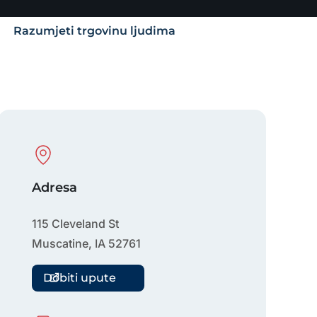
Razumjeti trgovinu ljudima
Physical Location
Adresa
115 Cleveland St
Muscatine
,
IA
52761
Dobiti upute