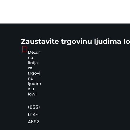
Zaustavite trgovinu ljudima I
Dežur
na
linija
za
trgovi
nu
ljudim
a u
Iowi
(855)
614-
4692