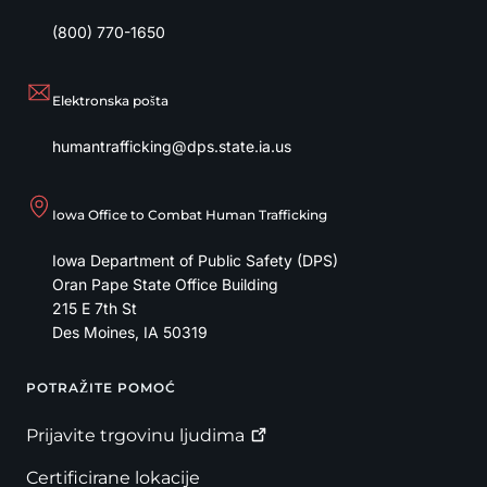
(800) 770-1650
Elektronska pošta
humantrafficking@dps.state.ia.us
Iowa Office to Combat Human Trafficking
Iowa Department of Public Safety (DPS)
Oran Pape State Office Building
215 E 7th St
Des Moines
,
IA
50319
POTRAŽITE POMOĆ
Footer
Prijavite trgovinu
ljudima
Certificirane lokacije