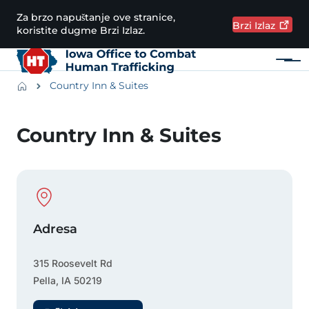
Preskoči na glavni sadržaj
Za brzo napuštanje ove stranice,
Brzi
Izlaz
koristite dugme Brzi Izlaz.
Meni
Main navigation
Breadcrumbs
Country Inn & Suites
Područje obavijesti
Country Inn & Suites
Physical Location
Adresa
315 Roosevelt Rd
Pella
,
IA
50219