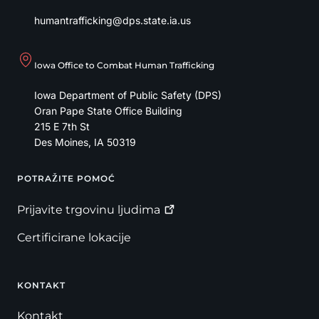
humantrafficking@dps.state.ia.us
Iowa Office to Combat Human Trafficking
Iowa Department of Public Safety (DPS)
Oran Pape State Office Building
215 E 7th St
Des Moines
,
IA
50319
POTRAŽITE POMOĆ
Footer
Prijavite trgovinu
ljudima
Certificirane lokacije
KONTAKT
Kontakt