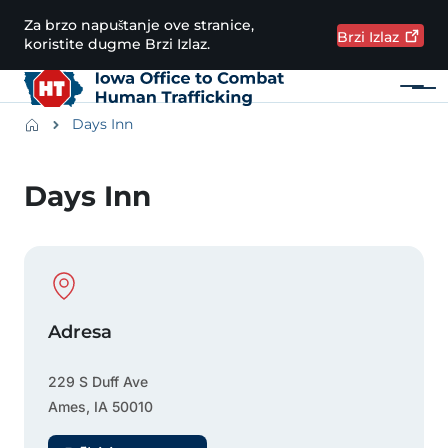
Preskoči na glavni sadržaj
Za brzo napuštanje ove stranice,
Brzi
Izlaz
koristite dugme Brzi Izlaz.
Meni
Main navigation
Breadcrumbs
Days Inn
Područje obavijesti
Days Inn
Physical Location
Adresa
229 S Duff Ave
Ames
,
IA
50010