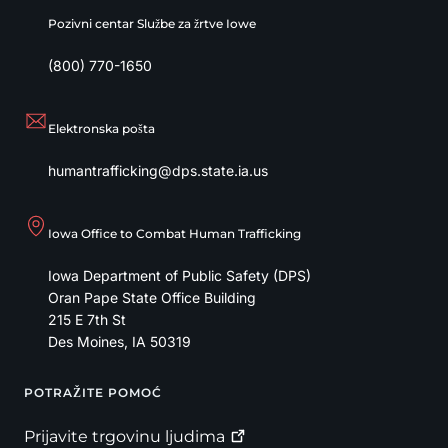
Pozivni centar Službe za žrtve Iowe
(800) 770-1650
Elektronska pošta
humantrafficking@dps.state.ia.us
Iowa Office to Combat Human Trafficking
Iowa Department of Public Safety (DPS)
Oran Pape State Office Building
215 E 7th St
Des Moines
,
IA
50319
POTRAŽITE POMOĆ
Footer
Prijavite trgovinu
ljudima