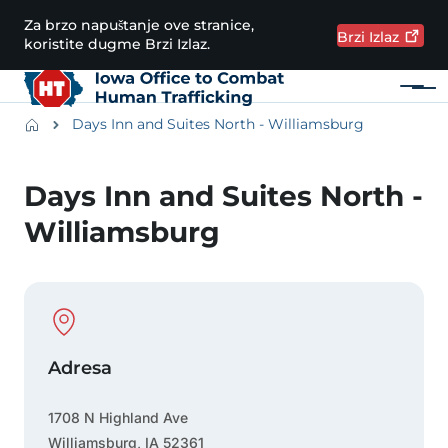
Preskoči na glavni sadržaj
Za brzo napuštanje ove stranice,
Brzi
Izlaz
koristite dugme Brzi Izlaz.
Meni
Main navigation
Breadcrumbs
Days Inn and Suites North - Williamsburg
Područje obavijesti
Days Inn and Suites North -
Williamsburg
Physical Location
Adresa
1708 N Highland Ave
Williamsburg
,
IA
52361