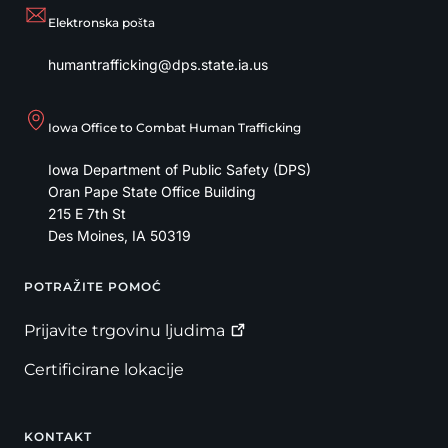
Elektronska pošta
humantrafficking@dps.state.ia.us
Iowa Office to Combat Human Trafficking
Iowa Department of Public Safety (DPS)
Oran Pape State Office Building
215 E 7th St
Des Moines
,
IA
50319
POTRAŽITE POMOĆ
Footer
Prijavite trgovinu
ljudima
Certificirane lokacije
KONTAKT