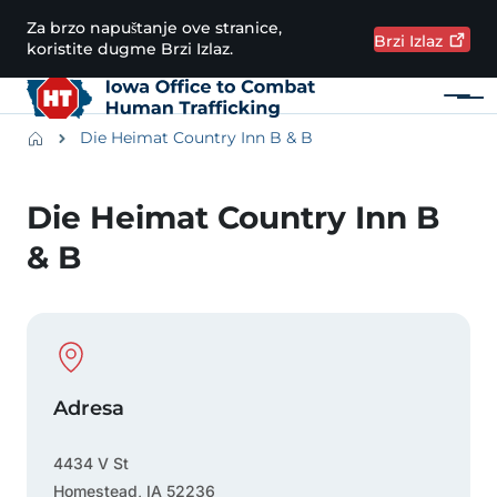
Preskoči na glavni sadržaj
Za brzo napuštanje ove stranice,
Brzi
Izlaz
koristite dugme Brzi Izlaz.
Meni
Main navigation
Breadcrumbs
Die Heimat Country Inn B & B
Područje obavijesti
Die Heimat Country Inn B
& B
Physical Location
Adresa
4434 V St
Homestead
,
IA
52236