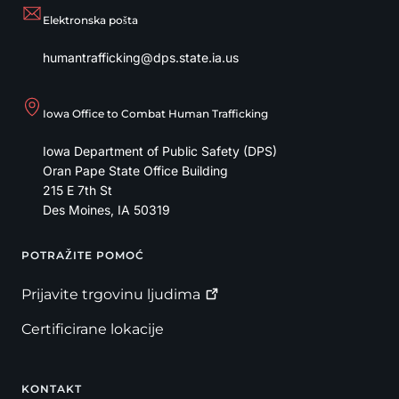
Elektronska pošta
humantrafficking@dps.state.ia.us
Iowa Office to Combat Human Trafficking
Iowa Department of Public Safety (DPS)
Oran Pape State Office Building
215 E 7th St
Des Moines
,
IA
50319
POTRAŽITE POMOĆ
Footer
Prijavite trgovinu
ljudima
Certificirane lokacije
KONTAKT