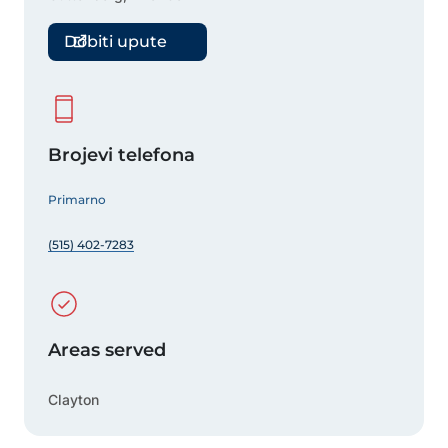
Dobiti upute
Brojevi telefona
Primarno
(515) 402-7283
Areas served
Clayton