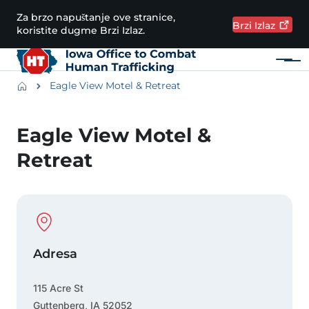
Preskoči na glavni sadržaj
Za brzo napuštanje ove stranice,
Brzi
Izlaz
koristite dugme Brzi Izlaz.
Meni
Main navigation
Breadcrumbs
Eagle View Motel & Retreat
Područje obavijesti
Eagle View Motel &
Retreat
Physical Location
Adresa
115 Acre St
Guttenberg
,
IA
52052