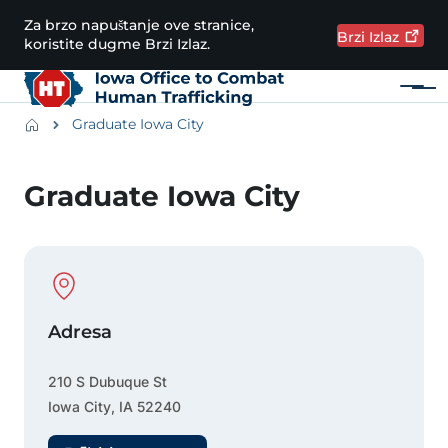
Preskoči na glavni sadržaj
Za brzo napuštanje ove stranice,
Brzi
Izlaz
koristite dugme Brzi Izlaz.
Meni
Main navigation
Breadcrumbs
Graduate Iowa City
Područje obavijesti
Graduate Iowa City
Physical Location
Adresa
210 S Dubuque St
Iowa City
,
IA
52240