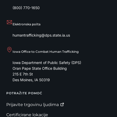
(800) 770-1650
Elektronska pošta
humantrafficking@dps.state.ia.us
Iowa Office to Combat Human Trafficking
Iowa Department of Public Safety (DPS)
Oran Pape State Office Building
215 E 7th St
Des Moines
,
IA
50319
POTRAŽITE POMOĆ
Footer
Prijavite trgovinu
ljudima
Certificirane lokacije