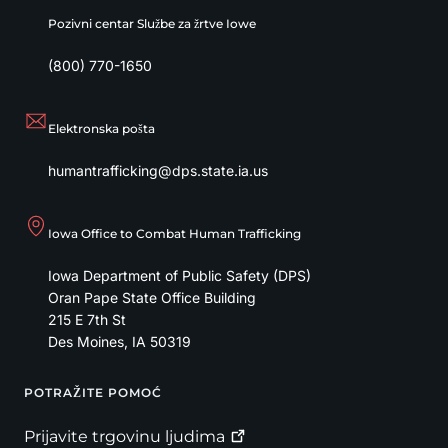
Pozivni centar Službe za žrtve Iowe
(800) 770-1650
Elektronska pošta
humantrafficking@dps.state.ia.us
Iowa Office to Combat Human Trafficking
Iowa Department of Public Safety (DPS)
Oran Pape State Office Building
215 E 7th St
Des Moines
,
IA
50319
POTRAŽITE POMOĆ
Footer
Prijavite trgovinu
ljudima