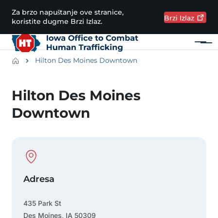
Preskoči na glavni sadržaj
Za brzo napuštanje ove stranice,
Brzi
Izlaz
koristite dugme Brzi Izlaz.
Meni
Main navigation
Breadcrumbs
Hilton Des Moines Downtown
Područje obavijesti
Hilton Des Moines
Downtown
Physical Location
Adresa
435 Park St
Des Moines
,
IA
50309