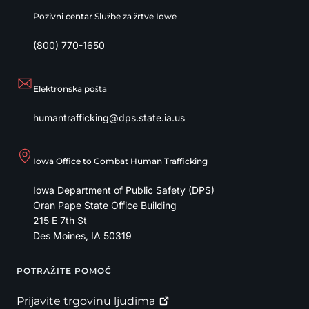
Pozivni centar Službe za žrtve Iowe
(800) 770-1650
Elektronska pošta
humantrafficking@dps.state.ia.us
Iowa Office to Combat Human Trafficking
Iowa Department of Public Safety (DPS)
Oran Pape State Office Building
215 E 7th St
Des Moines
,
IA
50319
POTRAŽITE POMOĆ
Footer
Prijavite trgovinu
ljudima