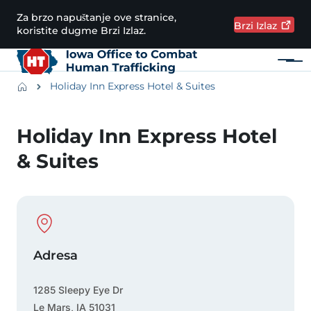
Preskoči na glavni sadržaj
Za brzo napuštanje ove stranice,
Brzi
Izlaz
koristite dugme Brzi Izlaz.
Meni
Main navigation
Breadcrumbs
Holiday Inn Express Hotel & Suites
Područje obavijesti
Holiday Inn Express Hotel
& Suites
Physical Location
Adresa
1285 Sleepy Eye Dr
Le Mars
,
IA
51031