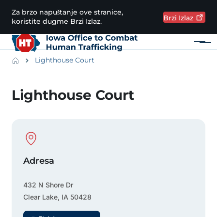
Preskoči na glavni sadržaj
Za brzo napuštanje ove stranice,
Brzi
Izlaz
koristite dugme Brzi Izlaz.
Meni
Main navigation
Breadcrumbs
Lighthouse Court
Područje obavijesti
Lighthouse Court
Physical Location
Adresa
432 N Shore Dr
Clear Lake
,
IA
50428