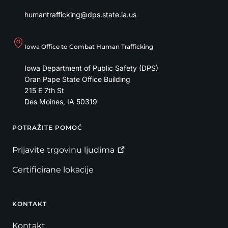
humantrafficking@dps.state.ia.us
Iowa Office to Combat Human Trafficking
Iowa Department of Public Safety (DPS)
Oran Pape State Office Building
215 E 7th St
Des Moines
,
IA
50319
POTRAŽITE POMOĆ
Footer
Prijavite trgovinu
ljudima
Certificirane lokacije
KONTAKT
Kontakt