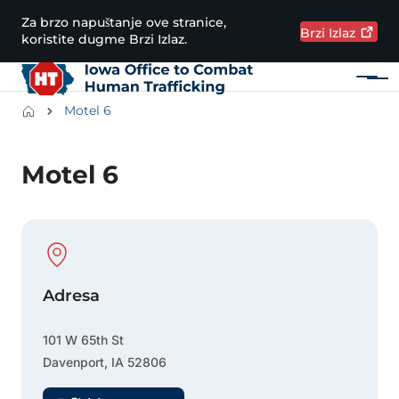
Preskoči na glavni sadržaj
Za brzo napuštanje ove stranice,
Brzi
Izlaz
koristite dugme Brzi Izlaz.
Meni
Main navigation
Breadcrumbs
Motel 6
Područje obavijesti
Motel 6
Physical Location
Adresa
101 W 65th St
Davenport
,
IA
52806