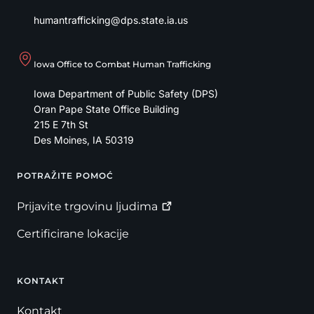
humantrafficking@dps.state.ia.us
Iowa Office to Combat Human Trafficking
Iowa Department of Public Safety (DPS)
Oran Pape State Office Building
215 E 7th St
Des Moines
,
IA
50319
POTRAŽITE POMOĆ
Footer
Prijavite trgovinu
ljudima
Certificirane lokacije
KONTAKT
Kontakt