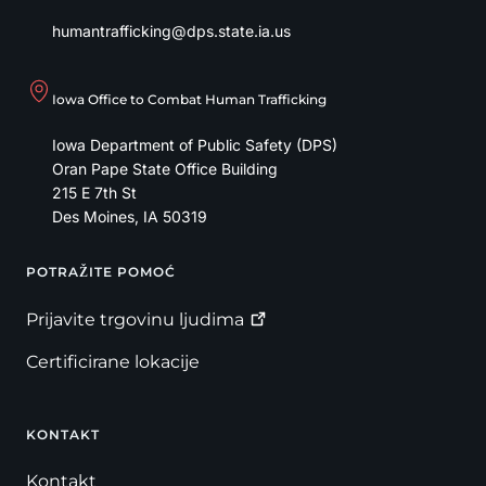
humantrafficking@dps.state.ia.us
Iowa Office to Combat Human Trafficking
Iowa Department of Public Safety (DPS)
Oran Pape State Office Building
215 E 7th St
Des Moines
,
IA
50319
POTRAŽITE POMOĆ
Footer
Prijavite trgovinu
ljudima
Certificirane lokacije
KONTAKT
Kontakt