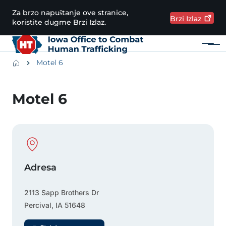
Preskoči na glavni sadržaj
Za brzo napuštanje ove stranice,
Brzi
Izlaz
koristite dugme Brzi Izlaz.
Meni
Main navigation
Breadcrumbs
Motel 6
Područje obavijesti
Motel 6
Physical Location
Adresa
2113 Sapp Brothers Dr
Percival
,
IA
51648