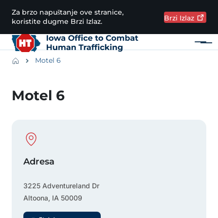
Preskoči na glavni sadržaj
Za brzo napuštanje ove stranice,
Brzi
Izlaz
koristite dugme Brzi Izlaz.
Meni
Main navigation
Breadcrumbs
Motel 6
Područje obavijesti
Motel 6
Physical Location
Adresa
3225 Adventureland Dr
Altoona
,
IA
50009