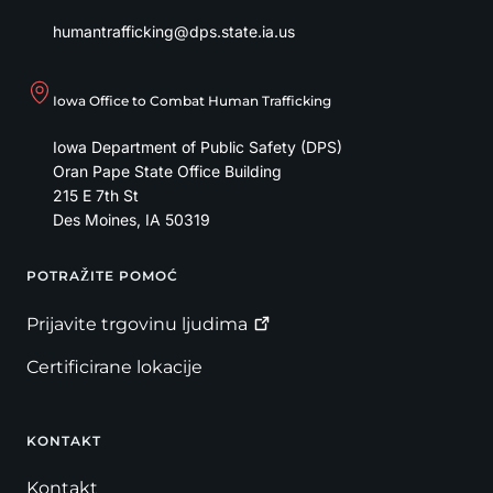
humantrafficking@dps.state.ia.us
Iowa Office to Combat Human Trafficking
Iowa Department of Public Safety (DPS)
Oran Pape State Office Building
215 E 7th St
Des Moines
,
IA
50319
POTRAŽITE POMOĆ
Footer
Prijavite trgovinu
ljudima
Certificirane lokacije
KONTAKT
Kontakt