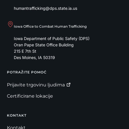
humantrafficking@dps.state.ia.us
Iowa Office to Combat Human Trafficking
Iowa Department of Public Safety (DPS)
Oran Pape State Office Building
215 E 7th St
Des Moines
,
IA
50319
POTRAŽITE POMOĆ
Footer
Prijavite trgovinu
ljudima
Certificirane lokacije
KONTAKT
Kontakt