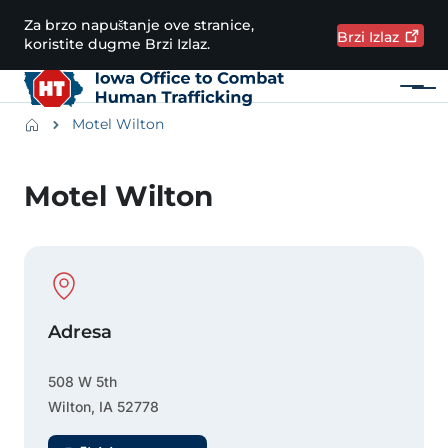
Preskoči na glavni sadržaj
Za brzo napuštanje ove stranice,
Brzi
Izlaz
koristite dugme Brzi Izlaz.
Meni
Main navigation
Breadcrumbs
Motel Wilton
Područje obavijesti
Motel Wilton
Physical Location
Adresa
508 W 5th
Wilton
,
IA
52778