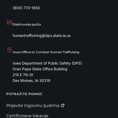
(800) 770-1650
Elektronska pošta
humantrafficking@dps.state.ia.us
Iowa Office to Combat Human Trafficking
Iowa Department of Public Safety (DPS)
Oran Pape State Office Building
215 E 7th St
Des Moines
,
IA
50319
POTRAŽITE POMOĆ
Footer
Prijavite trgovinu
ljudima
Certificirane lokacije