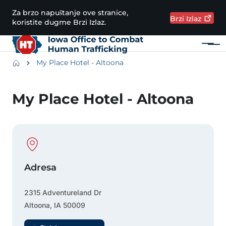
Preskoči na glavni sadržaj
Za brzo napuštanje ove stranice,
Brzi
Izlaz
koristite dugme Brzi Izlaz.
Meni
Main navigation
Breadcrumbs
My Place Hotel - Altoona
Područje obavijesti
My Place Hotel - Altoona
Physical Location
Adresa
2315 Adventureland Dr
Altoona
,
IA
50009