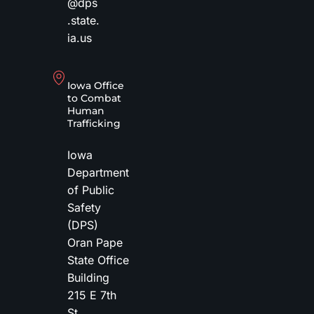
@dps
.state.
ia.us
Iowa Office
to Combat
Human
Trafficking
Iowa
Department
of Public
Safety
(DPS)
Oran Pape
State Office
Building
215 E 7th
St