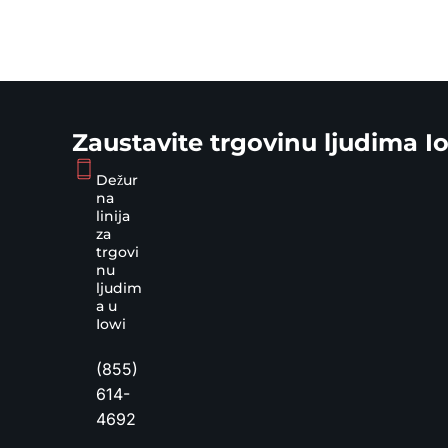
Zaustavite trgovinu ljudima I
Dežur
na
linija
za
trgovi
nu
ljudim
a u
Iowi
(855)
614-
4692