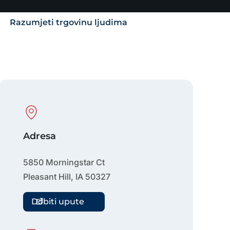
Razumjeti trgovinu ljudima
Physical Location
Adresa
5850 Morningstar Ct
Pleasant Hill
,
IA
50327
Dobiti upute