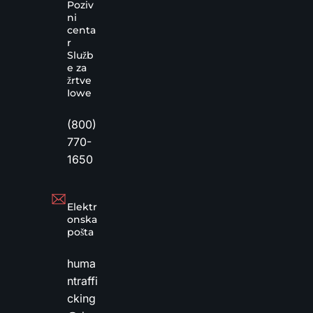
Poziv
ni
centa
r
Služb
e za
žrtve
Iowe
(800)
770-
1650
Elektr
onska
pošta
huma
ntraffi
cking