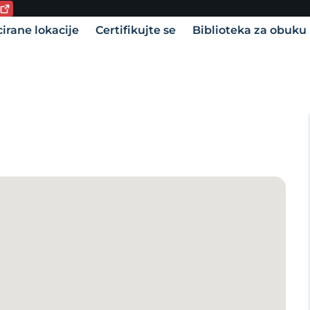
utni jezik:
vigation
cirane lokacije
Certifikujte se
Biblioteka za obuku