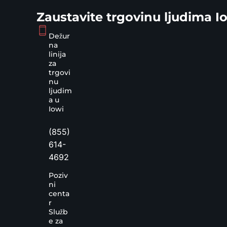
Zaustavite trgovinu ljudima I
Dežur
na
linija
za
trgovi
nu
ljudim
a u
Iowi
(855)
614-
4692
Poziv
ni
centa
r
Služb
e za