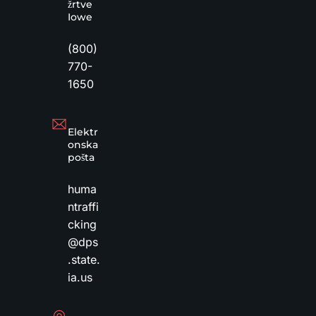
žrtve
Iowe
(800)
770-
1650
Elektr
onska
pošta
huma
ntraffi
cking
@dps
.state.
ia.us