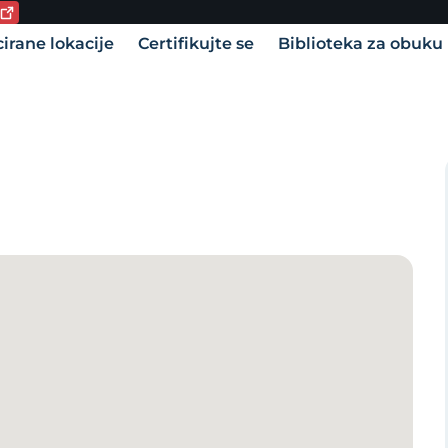
utni jezik:
vigation
cirane lokacije
Certifikujte se
Biblioteka za obuku