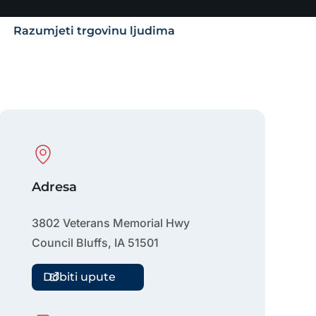
Razumjeti trgovinu ljudima
Physical Location
Adresa
3802 Veterans Memorial Hwy
Council Bluffs
,
IA
51501
Dobiti upute