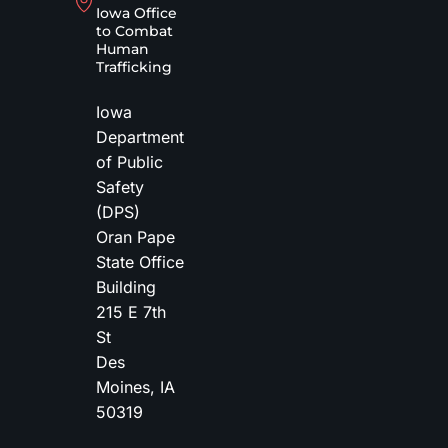
Iowa Office
to Combat
Human
Trafficking
Iowa
Department
of Public
Safety
(DPS)
Oran Pape
State Office
Building
215 E 7th
St
Des
Moines
,
IA
50319