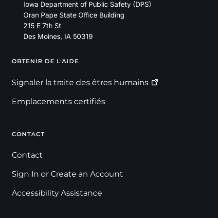
Iowa Department of Public Safety (DPS)
Oran Pape State Office Building
215 E 7th St
Des Moines
,
IA
50319
OBTENIR DE L'AIDE
Footer
Signaler la traite des êtres
humains
Emplacements certifiés
CONTACT
Contact
Sign In or Create an Account
Accessibility Assistance