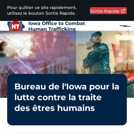
Passer au contenu principal
Pour quitter ce site rapidement,
Sortie
Rapide
utilisez le bouton Sortie Rapide.
Menu
Main navigation
Zone d'alerte
Image
Bureau de l'Iowa pour la
lutte contre la traite
des êtres humains