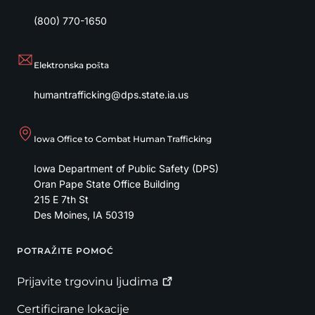
(800) 770-1650
Elektronska pošta
humantrafficking@dps.state.ia.us
Iowa Office to Combat Human Trafficking
Iowa Department of Public Safety (DPS)
Oran Pape State Office Building
215 E 7th St
Des Moines
,
IA
50319
POTRAŽITE POMOĆ
Footer
Prijavite trgovinu
ljudima
Certificirane lokacije