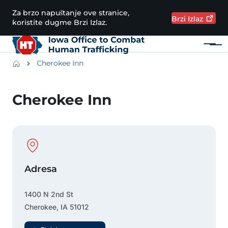
Preskoči na glavni sadržaj
Za brzo napuštanje ove stranice,
Brzi
Izlaz
koristite dugme Brzi Izlaz.
Meni
Main navigation
Breadcrumbs
Cherokee Inn
Područje obavijesti
Cherokee Inn
Physical Location
Adresa
1400 N 2nd St
Cherokee
,
IA
51012