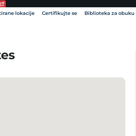
utni jezik:
vigation
cirane lokacije
Certifikujte se
Biblioteka za obuku
tes