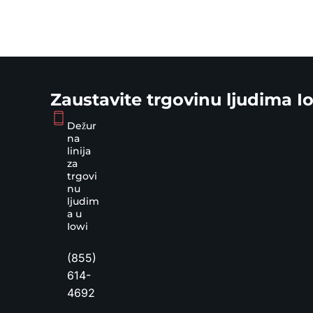
Zaustavite trgovinu ljudima I
Dežur
na
linija
za
trgovi
nu
ljudim
a u
Iowi
(855)
614-
4692