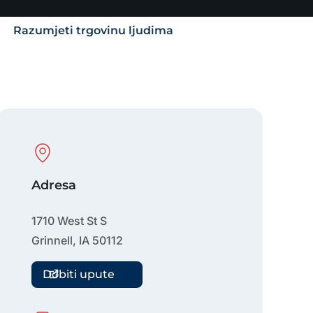
Razumjeti trgovinu ljudima
Physical Location
Adresa
1710 West St S
Grinnell
,
IA
50112
Dobiti upute