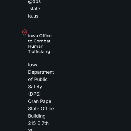
@dps
.state.
ia.us
Iowa Office
to Combat
Human
Trafficking
Iowa
Department
of Public
Safety
(DPS)
Oran Pape
State Office
Building
215 E 7th
St