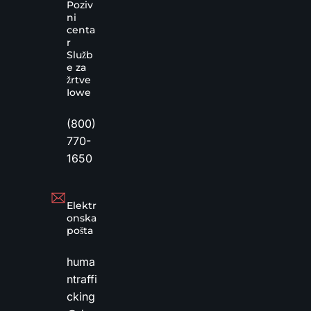
Poziv
ni
centa
r
Služb
e za
žrtve
Iowe
(800)
770-
1650
Elektr
onska
pošta
huma
ntraffi
cking