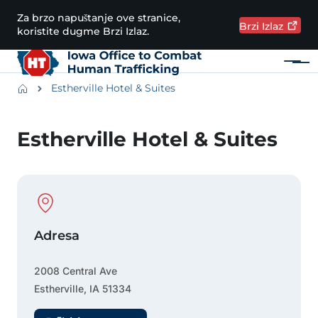
Preskoči na glavni sadržaj
Za brzo napuštanje ove stranice,
Brzi
Izlaz
koristite dugme Brzi Izlaz.
Meni
Main navigation
Breadcrumbs
Estherville Hotel & Suites
Područje obavijesti
Estherville Hotel & Suites
Physical Location
Adresa
2008 Central Ave
Estherville
,
IA
51334