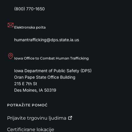
(800) 770-1650
Elektronska pošta
humantrafficking@dps.state.ia.us
Iowa Office to Combat Human Trafficking
Iowa Department of Public Safety (DPS)
Oran Pape State Office Building
215 E 7th St
Des Moines
,
IA
50319
POTRAŽITE POMOĆ
Footer
Prijavite trgovinu
ljudima
Certificirane lokacije