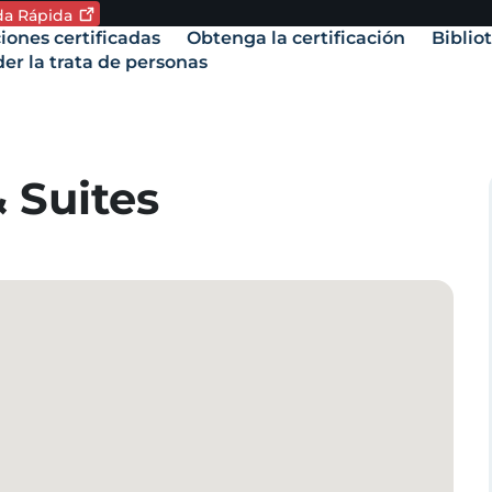
ida
Rápida
oma. Idioma actual:
iones certificadas
Obtenga la certificación
Biblio
vigation
er la trata de personas
amente,
& Suites
.