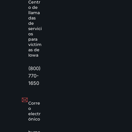
Centr
o de
llama
das
de
servici
os
para
víctim
as de
Iowa
(800)
770-
1650
Corre
o
electr
ónico