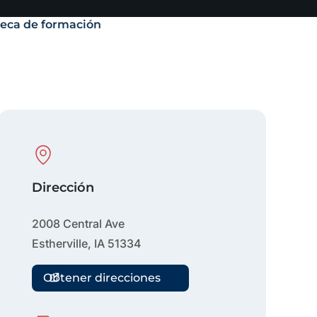
teca de formación
Physical Location
Dirección
2008 Central Ave
Estherville
,
IA
51334
Obtener direcciones