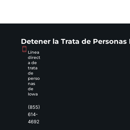
Detener la Trata de Personas
Línea
direct
a de
trata
de
perso
nas
de
Iowa
(855)
614-
4692