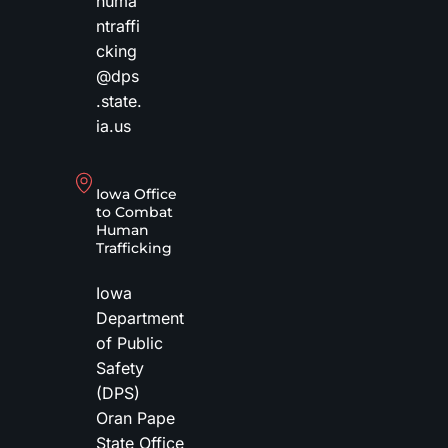
huma
ntraffi
cking
@dps
.state.
ia.us
Iowa Office
to Combat
Human
Trafficking
Iowa
Department
of Public
Safety
(DPS)
Oran Pape
State Office