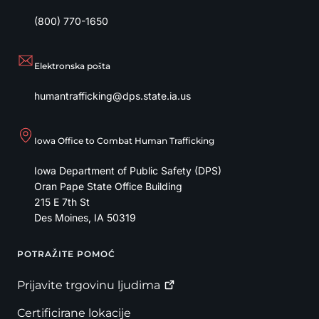
(800) 770-1650
Elektronska pošta
humantrafficking@dps.state.ia.us
Iowa Office to Combat Human Trafficking
Iowa Department of Public Safety (DPS)
Oran Pape State Office Building
215 E 7th St
Des Moines
,
IA
50319
POTRAŽITE POMOĆ
Footer
Prijavite trgovinu
ljudima
Certificirane lokacije