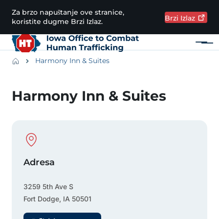
Preskoči na glavni sadržaj
Za brzo napuštanje ove stranice,
Brzi
Izlaz
koristite dugme Brzi Izlaz.
Meni
Main navigation
Breadcrumbs
Harmony Inn & Suites
Područje obavijesti
Harmony Inn & Suites
Physical Location
Adresa
3259 5th Ave S
Fort Dodge
,
IA
50501