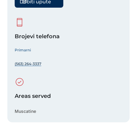
Dobiti upute
Brojevi telefona
Primarni
(563) 264-3337
Areas served
Muscatine