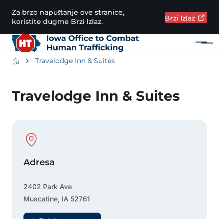
Preskoči na glavni sadržaj
Za brzo napuštanje ove stranice,
Brzi
Izlaz
koristite dugme Brzi Izlaz.
Meni
Main navigation
Breadcrumbs
Travelodge Inn & Suites
Područje obavijesti
Travelodge Inn & Suites
Physical Location
Adresa
2402 Park Ave
Muscatine
,
IA
52761