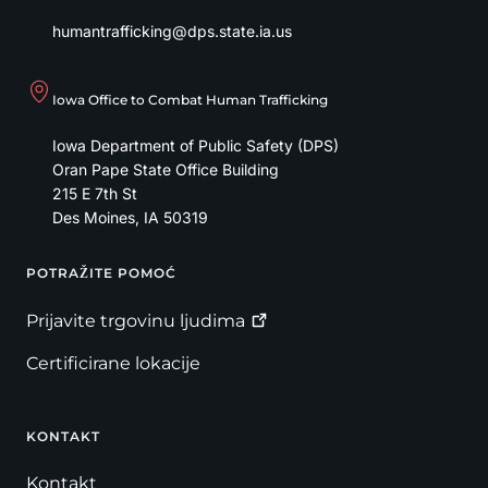
humantrafficking@dps.state.ia.us
Iowa Office to Combat Human Trafficking
Iowa Department of Public Safety (DPS)
Oran Pape State Office Building
215 E 7th St
Des Moines
,
IA
50319
POTRAŽITE POMOĆ
Footer
Prijavite trgovinu
ljudima
Certificirane lokacije
KONTAKT
Kontakt