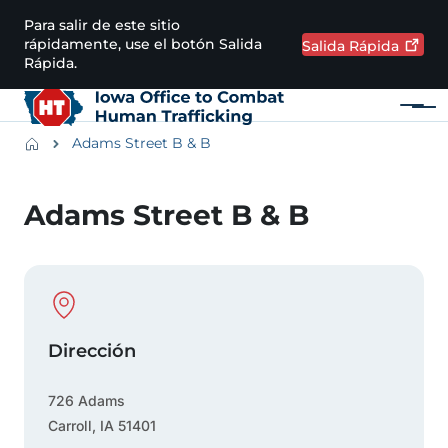
Pasar al contenido principal
Para salir de este sitio
rápidamente, use el botón Salida
Salida
Rápida
Rápida.
Menú
Main navigation
Breadcrumbs
Adams Street B & B
Región de alertas
Adams Street B & B
Physical Location
Dirección
726 Adams
Carroll
,
IA
51401