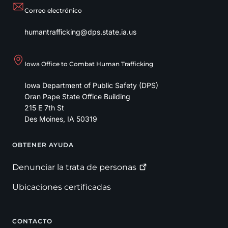
Correo electrónico
humantrafficking@dps.state.ia.us
Iowa Office to Combat Human Trafficking
Iowa Department of Public Safety (DPS)
Oran Pape State Office Building
215 E 7th St
Des Moines
,
IA
50319
OBTENER AYUDA
Footer
Denunciar la trata de
personas
Ubicaciones certificadas
CONTACTO