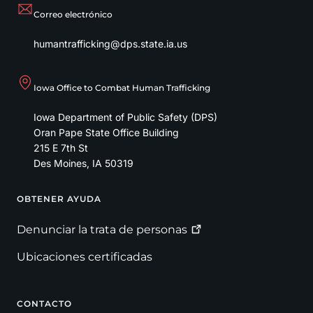
Correo electrónico
humantrafficking@dps.state.ia.us
Iowa Office to Combat Human Trafficking
Iowa Department of Public Safety (DPS)
Oran Pape State Office Building
215 E 7th St
Des Moines
,
IA
50319
OBTENER AYUDA
Footer
Denunciar la trata de
personas
Ubicaciones certificadas
CONTACTO