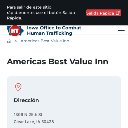
Pasar al contenido principal
Para salir de este sitio
rápidamente, use el botón Salida
Salida
Rápida
Rápida.
Menú
Main navigation
Breadcrumbs
Americas Best Value Inn
Región de alertas
Americas Best Value Inn
Physical Location
Dirección
1306 N 25th St
Clear Lake
,
IA
50428