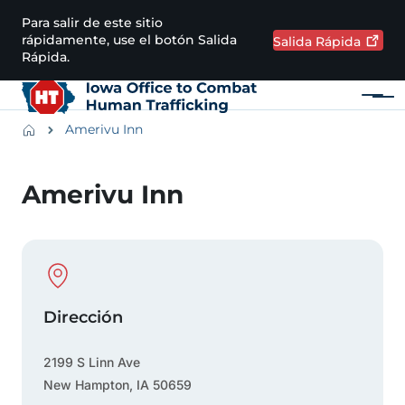
Pasar al contenido principal
Para salir de este sitio
rápidamente, use el botón Salida
Salida
Rápida
Rápida.
Menú
Main navigation
Breadcrumbs
Amerivu Inn
Región de alertas
Amerivu Inn
Physical Location
Dirección
2199 S Linn Ave
New Hampton
,
IA
50659