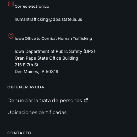
Correo electrónico
humantrafficking@dps.state.ia.us
Iowa Office to Combat Human Trafficking
Iowa Department of Public Safety (DPS)
Oran Pape State Office Building
215 E 7th St
Des Moines
,
IA
50319
OBTENER AYUDA
Footer
Denunciar la trata de
personas
Ubicaciones certificadas
CONTACTO