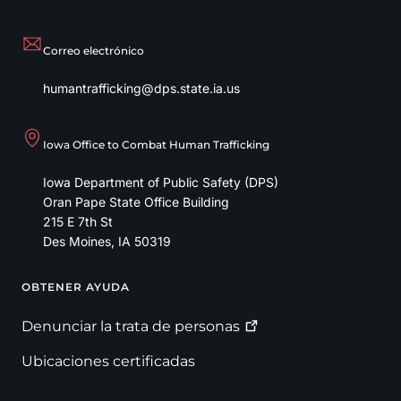
Correo electrónico
humantrafficking@dps.state.ia.us
Iowa Office to Combat Human Trafficking
Iowa Department of Public Safety (DPS)
Oran Pape State Office Building
215 E 7th St
Des Moines
,
IA
50319
OBTENER AYUDA
Footer
Denunciar la trata de
personas
Ubicaciones certificadas