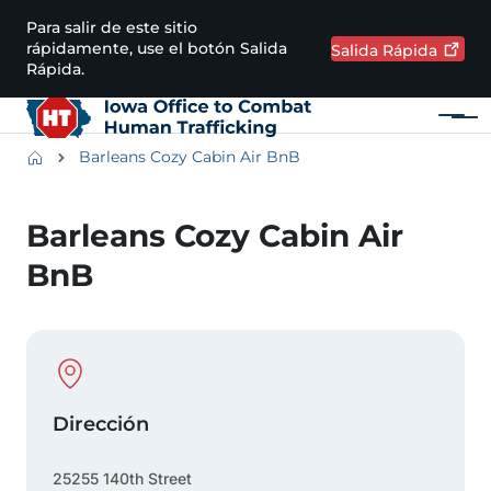
Pasar al contenido principal
Para salir de este sitio
rápidamente, use el botón Salida
Salida
Rápida
Rápida.
Menú
Main navigation
Breadcrumbs
Barleans Cozy Cabin Air BnB
Región de alertas
Barleans Cozy Cabin Air
BnB
Physical Location
Dirección
25255 140th Street