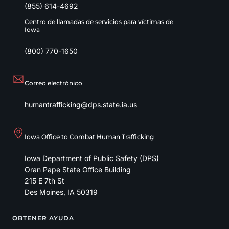
(855) 614-4692
Centro de llamadas de servicios para víctimas de
Iowa
(800) 770-1650
Correo electrónico
humantrafficking@dps.state.ia.us
Iowa Office to Combat Human Trafficking
Iowa Department of Public Safety (DPS)
Oran Pape State Office Building
215 E 7th St
Des Moines
,
IA
50319
OBTENER AYUDA
Footer