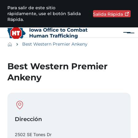
Pasar al contenido principal
Para salir de este sitio
rápidamente, use el botón Salida
Salida
Rápida
Rápida.
Menú
Main navigation
Breadcrumbs
Best Western Premier Ankeny
Región de alertas
Best Western Premier
Ankeny
Physical Location
Dirección
2502 SE Tones Dr