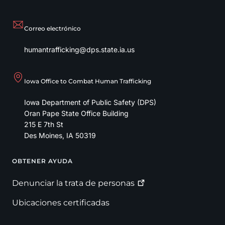
Correo electrónico
humantrafficking@dps.state.ia.us
Iowa Office to Combat Human Trafficking
Iowa Department of Public Safety (DPS)
Oran Pape State Office Building
215 E 7th St
Des Moines
,
IA
50319
OBTENER AYUDA
Footer
Denunciar la trata de
personas
Ubicaciones certificadas