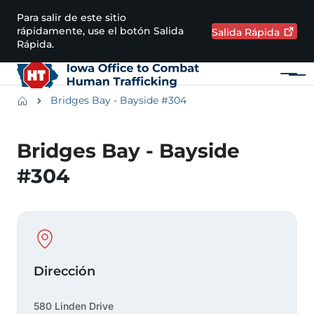
Pasar al contenido principal
Para salir de este sitio
rápidamente, use el botón Salida
Salida
Rápida
Rápida.
Menú
Main navigation
Breadcrumbs
Bridges Bay - Bayside #304
Región de alertas
Bridges Bay - Bayside
#304
Physical Location
Dirección
580 Linden Drive