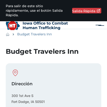
Pasar al contenido principal
Para salir de este sitio
rápidamente, use el botón Salida
Salida
Rápida
Rápida.
Menú
Main navigation
Breadcrumbs
Budget Travelers Inn
Región de alertas
Budget Travelers Inn
Physical Location
Dirección
300 1st Ave S
Fort Dodge
,
IA
50501