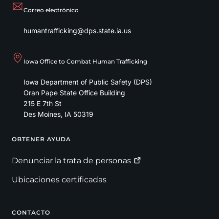
Correo electrónico
humantrafficking@dps.state.ia.us
Iowa Office to Combat Human Trafficking
Iowa Department of Public Safety (DPS)
Oran Pape State Office Building
215 E 7th St
Des Moines
,
IA
50319
OBTENER AYUDA
Footer
Denunciar la trata de
personas
Ubicaciones certificadas
CONTACTO