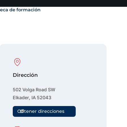
teca de formación
Physical Location
Dirección
502 Volga Road SW
Elkader
,
IA
52043
Obtener direcciones