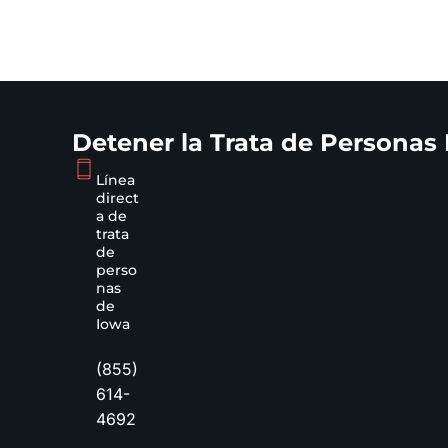
Detener la Trata de Personas
Línea
direct
a de
trata
de
perso
nas
de
Iowa
(855)
614-
4692