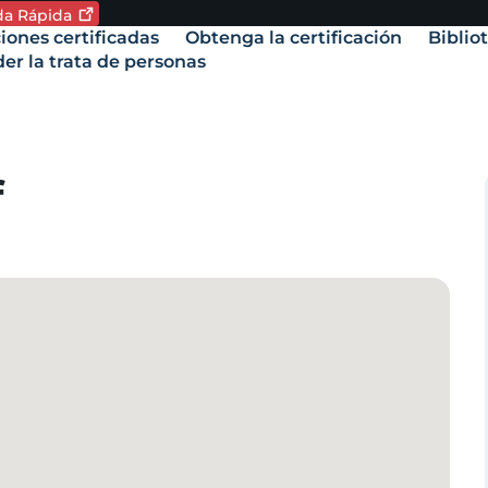
ida
Rápida
oma. Idioma actual:
iones certificadas
Obtenga la certificación
Biblio
vigation
er la trata de personas
amente,
f
.