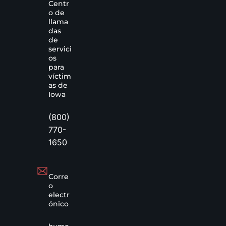
Centr
o de
llama
das
de
servici
os
para
víctim
as de
Iowa
(800)
770-
1650
Corre
o
electr
ónico