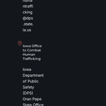
huma
ntraffi
cking
@dps
.state.
ia.us
Iowa Office
to Combat
Human
Trafficking
Iowa
Department
of Public
Safety
(DPS)
Oran Pape
State Office