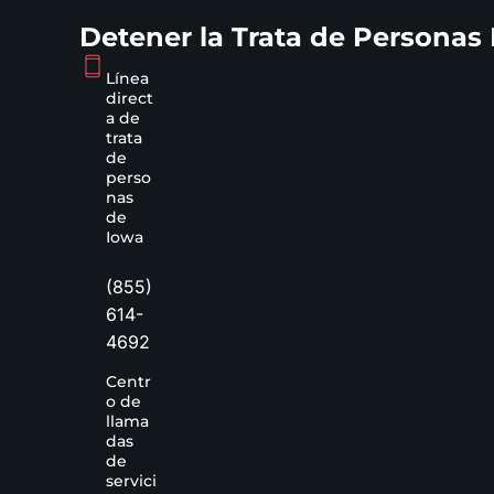
Detener la Trata de Personas
Línea
direct
a de
trata
de
perso
nas
de
Iowa
(855)
614-
4692
Centr
o de
llama
das
de
servici