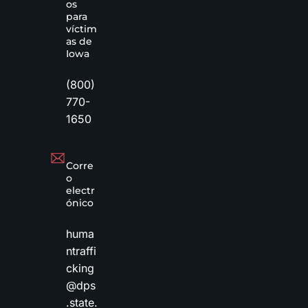
os
para
víctim
as de
Iowa
(800)
770-
1650
Corre
o
electr
ónico
huma
ntraffi
cking
@dps
.state.