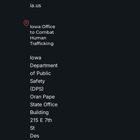
ia.us
Iowa Office
to Combat
Human
Trafficking
Iowa
Department
of Public
Safety
(DPS)
Oran Pape
State Office
Building
215 E 7th
St
Des