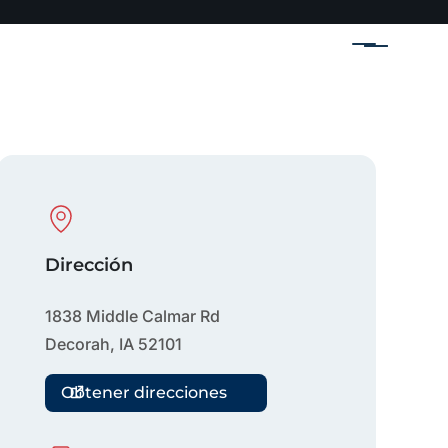
Menú
Physical Location
Dirección
1838 Middle Calmar Rd
Decorah
,
IA
52101
Obtener direcciones