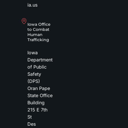
ia.us
Iowa Office
to Combat
Human
Trafficking
Iowa
Department
of Public
Safety
(DPS)
Oran Pape
State Office
Building
215 E 7th
St
Des