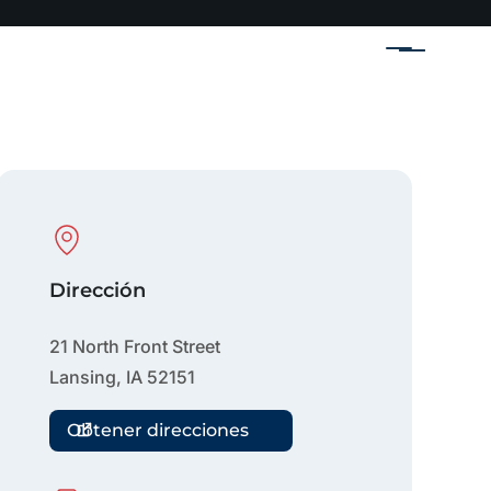
Menú
Physical Location
Dirección
21 North Front Street
Lansing
,
IA
52151
Obtener direcciones