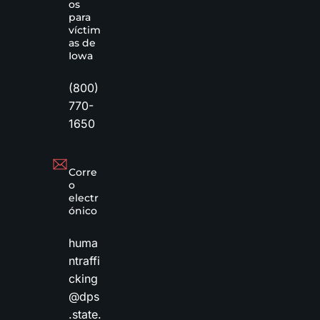
os
para
víctim
as de
Iowa
(800)
770-
1650
Corre
o
electr
ónico
huma
ntraffi
cking
@dps
.state.