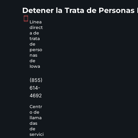
Detener la Trata de Personas
Línea
direct
a de
trata
de
perso
nas
de
Iowa
(855)
614-
4692
Centr
o de
llama
das
de
servici