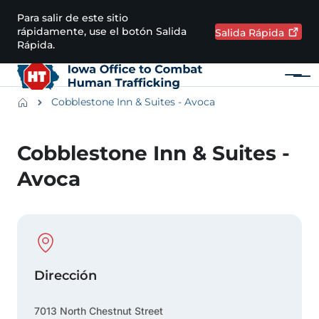
Pasar al contenido principal
Para salir de este sitio
rápidamente, use el botón Salida
Salida
Rápida
Rápida.
Menú
Main navigation
Breadcrumbs
Cobblestone Inn & Suites - Avoca
Región de alertas
Cobblestone Inn & Suites -
Avoca
Physical Location
Dirección
7013 North Chestnut Street