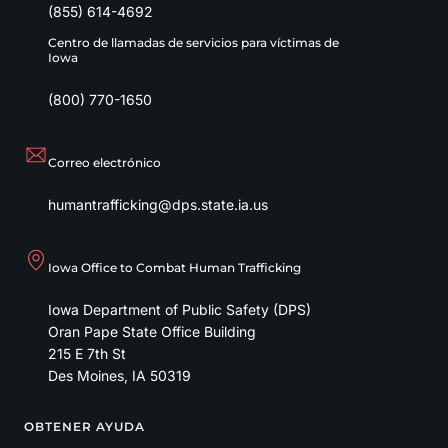
(855) 614-4692
Centro de llamadas de servicios para víctimas de
Iowa
(800) 770-1650
Correo electrónico
humantrafficking@dps.state.ia.us
Iowa Office to Combat Human Trafficking
Iowa Department of Public Safety (DPS)
Oran Pape State Office Building
215 E 7th St
Des Moines
,
IA
50319
OBTENER AYUDA
Footer