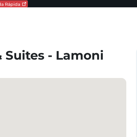
ida
Rápida
oma. Idioma actual:
vigation
amente,
 Suites - Lamoni
.