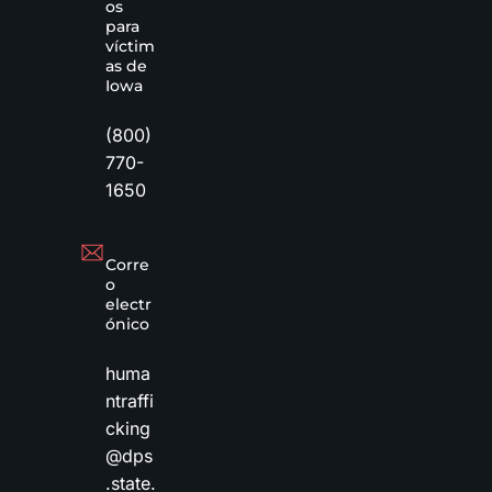
os
para
víctim
as de
Iowa
(800)
770-
1650
Corre
o
electr
ónico
huma
ntraffi
cking
@dps
.state.