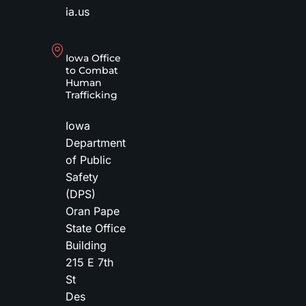
ia.us
Iowa Office
to Combat
Human
Trafficking
Iowa
Department
of Public
Safety
(DPS)
Oran Pape
State Office
Building
215 E 7th
St
Des