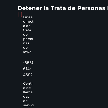
Detener la Trata de Personas
Línea
direct
a de
trata
de
perso
nas
de
Iowa
(855)
614-
4692
Centr
o de
llama
das
de
servici