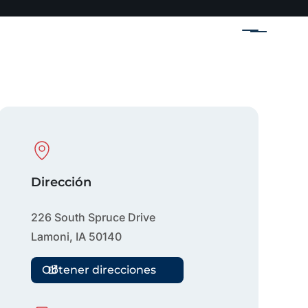
Menú
Physical Location
Dirección
226 South Spruce Drive
Lamoni
,
IA
50140
Obtener direcciones