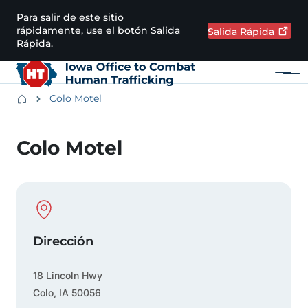
Pasar al contenido principal
Para salir de este sitio
rápidamente, use el botón Salida
Salida
Rápida
Rápida.
Menú
Main navigation
Breadcrumbs
Colo Motel
Región de alertas
Colo Motel
Physical Location
Dirección
18 Lincoln Hwy
Colo
,
IA
50056