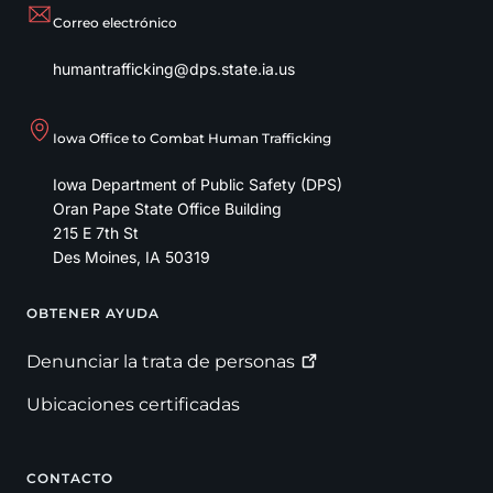
Correo electrónico
humantrafficking@dps.state.ia.us
Iowa Office to Combat Human Trafficking
Iowa Department of Public Safety (DPS)
Oran Pape State Office Building
215 E 7th St
Des Moines
,
IA
50319
OBTENER AYUDA
Footer
Denunciar la trata de
personas
Ubicaciones certificadas
CONTACTO