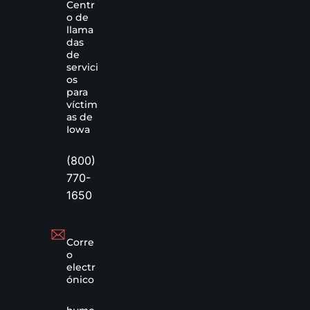
Centr
o de
llama
das
de
servici
os
para
víctim
as de
Iowa
(800)
770-
1650
Corre
o
electr
ónico