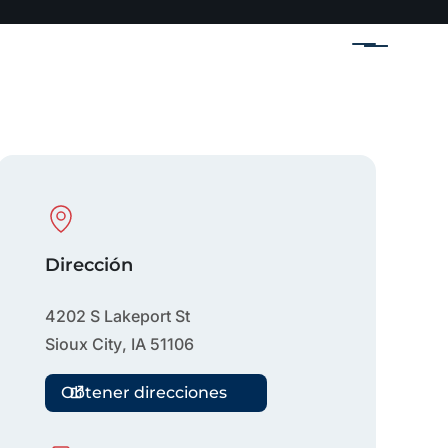
Menú
Physical Location
Dirección
4202 S Lakeport St
Sioux City
,
IA
51106
Obtener direcciones