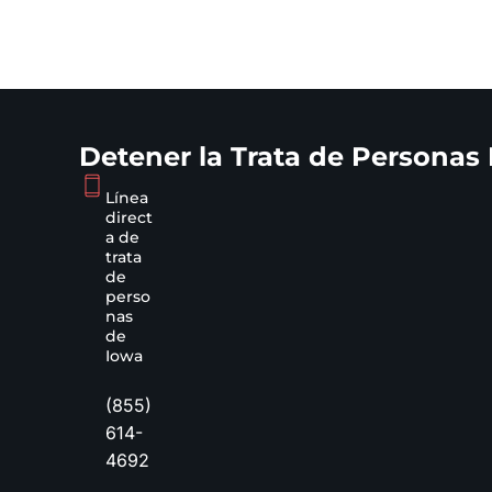
Detener la Trata de Personas
Línea
direct
a de
trata
de
perso
nas
de
Iowa
(855)
614-
4692