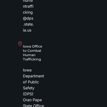
huma
ntraffi
cking
@dps
.state.
ia.us
Iowa Office
to Combat
Human
Trafficking
Iowa
Department
of Public
Safety
(DPS)
Oran Pape
State Office