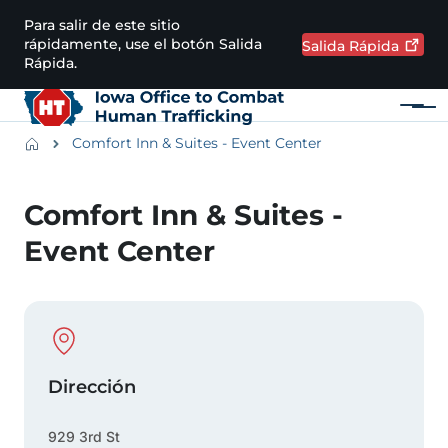
Pasar al contenido principal
Para salir de este sitio
rápidamente, use el botón Salida
Salida
Rápida
Rápida.
Menú
Main navigation
Breadcrumbs
Comfort Inn & Suites - Event Center
Región de alertas
Comfort Inn & Suites -
Event Center
Physical Location
Dirección
929 3rd St