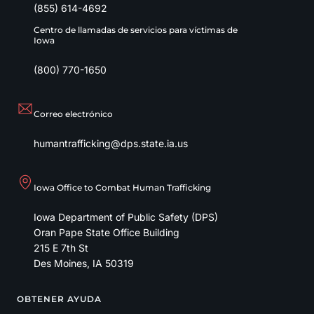
(855) 614-4692
Centro de llamadas de servicios para víctimas de
Iowa
(800) 770-1650
Correo electrónico
humantrafficking@dps.state.ia.us
Iowa Office to Combat Human Trafficking
Iowa Department of Public Safety (DPS)
Oran Pape State Office Building
215 E 7th St
Des Moines
,
IA
50319
OBTENER AYUDA
Footer