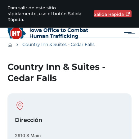
Pasar al contenido principal
Para salir de este sitio
rápidamente, use el botón Salida
Salida
Rápida
Rápida.
Menú
Main navigation
Breadcrumbs
Country Inn & Suites - Cedar Falls
Región de alertas
Country Inn & Suites -
Cedar Falls
Physical Location
Dirección
2910 S Main