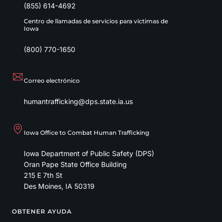
(855) 614-4692
Centro de llamadas de servicios para víctimas de
Iowa
(800) 770-1650
Correo electrónico
humantrafficking@dps.state.ia.us
Iowa Office to Combat Human Trafficking
Iowa Department of Public Safety (DPS)
Oran Pape State Office Building
215 E 7th St
Des Moines
,
IA
50319
OBTENER AYUDA
Footer