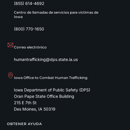
(855) 614-4692
Centro de llamadas de servicios para víctimas de
Iowa
(800) 770-1650
Correo electrónico
humantrafficking@dps.state.ia.us
Iowa Office to Combat Human Trafficking
Iowa Department of Public Safety (DPS)
Oran Pape State Office Building
215 E 7th St
Des Moines
,
IA
50319
OBTENER AYUDA
Footer