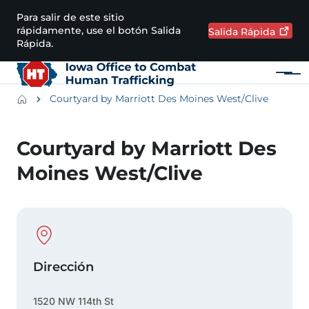
Pasar al contenido principal
Para salir de este sitio
rápidamente, use el botón Salida
Salida
Rápida
Rápida.
Menú
Main navigation
Breadcrumbs
Courtyard by Marriott Des Moines West/Clive
Región de alertas
Courtyard by Marriott Des
Moines West/Clive
Physical Location
Dirección
1520 NW 114th St