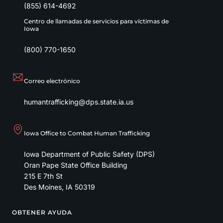
(855) 614-4692
Centro de llamadas de servicios para víctimas de
Iowa
(800) 770-1650
Correo electrónico
humantrafficking@dps.state.ia.us
Iowa Office to Combat Human Trafficking
Iowa Department of Public Safety (DPS)
Oran Pape State Office Building
215 E 7th St
Des Moines
,
IA
50319
OBTENER AYUDA
Footer