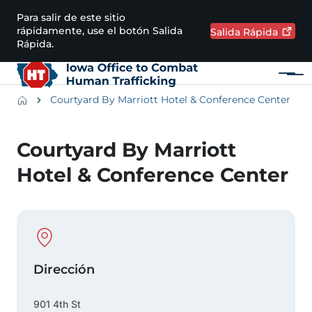
Pasar al contenido principal
Para salir de este sitio
rápidamente, use el botón Salida
Salida
Rápida
Rápida.
Menú
Main navigation
Breadcrumbs
Courtyard By Marriott Hotel & Conference Center
Región de alertas
Courtyard By Marriott
Hotel & Conference Center
Physical Location
Dirección
901 4th St